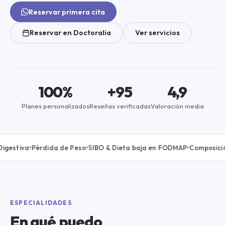
Reservar primera cita
Reservar en Doctoralia
Ver servicios
100%
+95
4,9
Planes personalizados
Reseñas verificadas
Valoración media
iva
Pérdida de Peso
SIBO & Dieta baja en FODMAP
Composición Cor
ESPECIALIDADES
En qué puedo