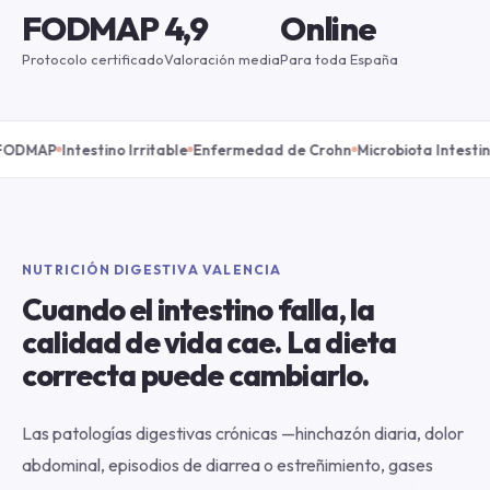
FODMAP
4,9
Online
Protocolo certificado
Valoración media
Para toda España
MAP
Intestino Irritable
Enfermedad de Crohn
Microbiota Intestinal
Ma
NUTRICIÓN DIGESTIVA VALENCIA
Cuando el intestino falla, la
calidad de vida cae. La dieta
correcta puede cambiarlo.
Las patologías digestivas crónicas —hinchazón diaria, dolor
abdominal, episodios de diarrea o estreñimiento, gases