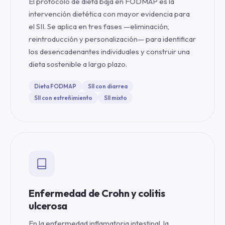
El protocolo de dieta baja en FODMAP es la
intervención dietética con mayor evidencia para
el SII. Se aplica en tres fases —eliminación,
reintroducción y personalización— para identificar
los desencadenantes individuales y construir una
dieta sostenible a largo plazo.
Dieta FODMAP
SII con diarrea
SII con estreñimiento
SII mixto
Enfermedad de Crohn y colitis
ulcerosa
En la enfermedad inflamatoria intestinal, la